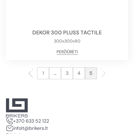
DEKOR 300 PLUSS TACTILE
300x300x80
PERŽIŪRĖTI
1
…
3
4
5
+370 633 52 122
infolt@brikers.lt