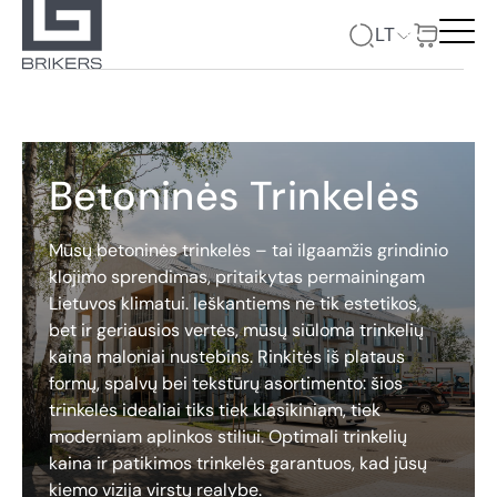
LT
Betoninės Trinkelės
Mūsų betoninės trinkelės – tai ilgaamžis grindinio
klojimo sprendimas, pritaikytas permainingam
Lietuvos klimatui. Ieškantiems ne tik estetikos,
bet ir geriausios vertės, mūsų siūloma trinkelių
kaina maloniai nustebins. Rinkitės iš plataus
formų, spalvų bei tekstūrų asortimento: šios
trinkelės idealiai tiks tiek klasikiniam, tiek
moderniam aplinkos stiliui. Optimali trinkelių
kaina ir patikimos trinkelės garantuos, kad jūsų
kiemo vizija virstų realybe.