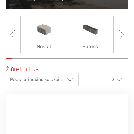
ma
Nostal
Barons
U
Žiūrėti filtrus
Populiariausios kolekcijos
12