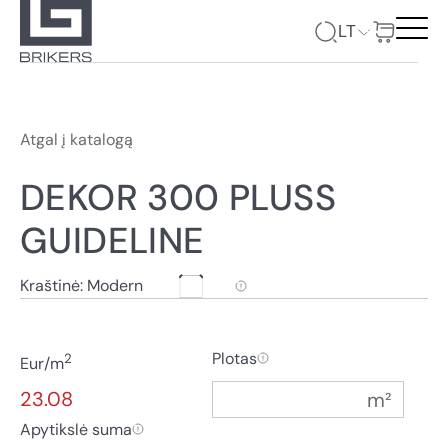
LT
Atgal į katalogą
DEKOR 300 PLUSS
GUIDELINE
Kraštinė: Modern
Plotas
2
Eur/m
23.08
Apytikslė suma