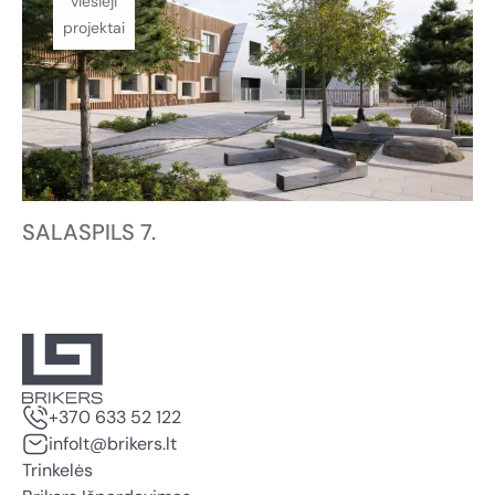
viešieji
projektai
SALASPILS 7.
+370 633 52 122
infolt@brikers.lt
Trinkelės