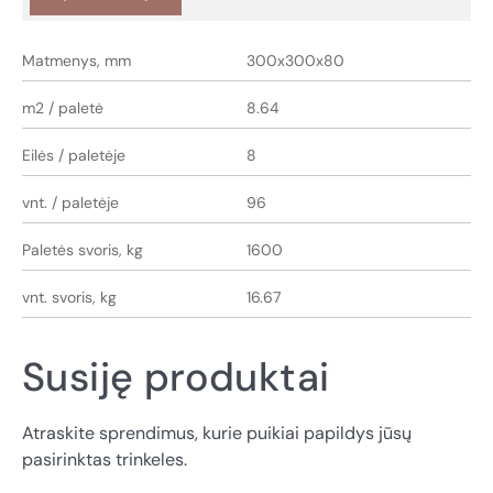
Matmenys, mm
300x300x80
m2 / paletė
8.64
Eilės / paletėje
8
vnt. / paletėje
96
Paletės svoris, kg
1600
vnt. svoris, kg
16.67
Susiję produktai
Atraskite sprendimus, kurie puikiai papildys jūsų
pasirinktas trinkeles.