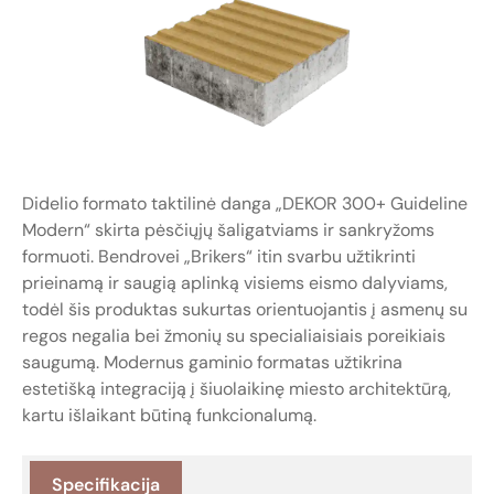
Didelio formato taktilinė danga „DEKOR 300+ Guideline
Modern“ skirta pėsčiųjų šaligatviams ir sankryžoms
formuoti. Bendrovei „Brikers“ itin svarbu užtikrinti
prieinamą ir saugią aplinką visiems eismo dalyviams,
todėl šis produktas sukurtas orientuojantis į asmenų su
regos negalia bei žmonių su specialiaisiais poreikiais
saugumą. Modernus gaminio formatas užtikrina
estetišką integraciją į šiuolaikinę miesto architektūrą,
kartu išlaikant būtiną funkcionalumą.
Specifikacija