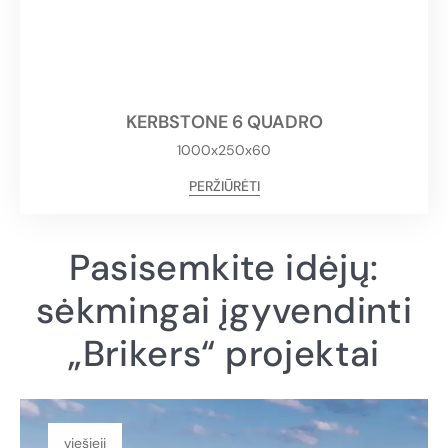
KERBSTONE 6 QUADRO
1000x250x60
PERŽIŪRĖTI
Pasisemkite idėjų:
sėkmingai įgyvendinti
„Brikers“ projektai
viešieji