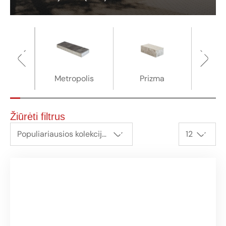
is
Metropolis
Prizma
N
Žiūrėti filtrus
Populiariausios kolekcijos
12