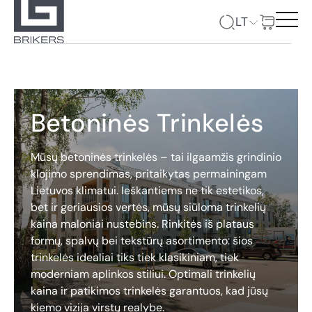
LT
Betoninės Trinkelės
Mūsų betoninės trinkelės – tai ilgaamžis grindinio
klojimo sprendimas, pritaikytas permainingam
Lietuvos klimatui. Ieškantiems ne tik estetikos,
bet ir geriausios vertės, mūsų siūloma trinkelių
kaina maloniai nustebins. Rinkitės iš plataus
formų, spalvų bei tekstūrų asortimento: šios
trinkelės idealiai tiks tiek klasikiniam, tiek
moderniam aplinkos stiliui. Optimali trinkelių
kaina ir patikimos trinkelės garantuos, kad jūsų
kiemo vizija virstų realybe.