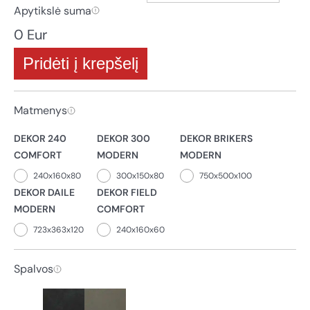
Apytikslė suma
0 Eur
Pridėti į krepšelį
Matmenys
DEKOR 240
DEKOR 300
DEKOR BRIKERS
COMFORT
MODERN
MODERN
240x160x80
300x150x80
750x500x100
DEKOR DAILE
DEKOR FIELD
MODERN
COMFORT
723x363x120
240x160x60
Spalvos