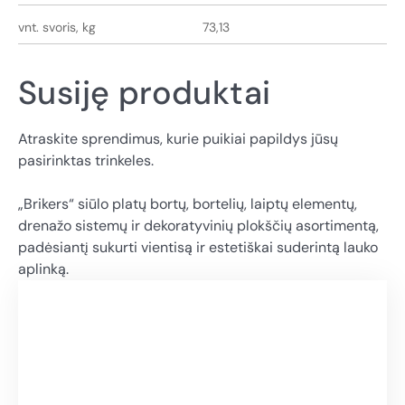
vnt. svoris, kg
73,13
Susiję produktai
Atraskite sprendimus, kurie puikiai papildys jūsų
pasirinktas trinkeles.
„Brikers“ siūlo platų bortų, bortelių, laiptų elementų,
drenažo sistemų ir dekoratyvinių plokščių asortimentą,
padėsiantį sukurti vientisą ir estetiškai suderintą lauko
aplinką.