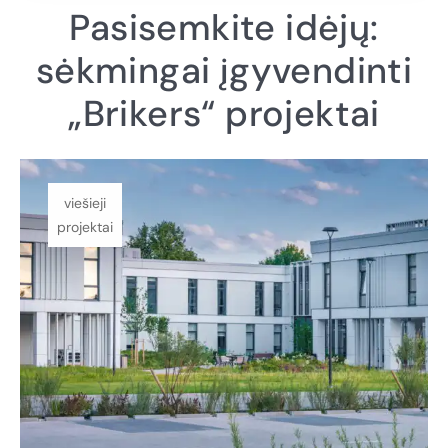
Pasisemkite idėjų:
sėkmingai įgyvendinti
„Brikers“ projektai
viešieji
projektai