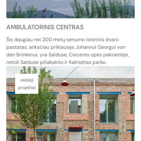
AMBULATORINIS CENTRAS
Šis daugiau nei 200 metų senumo istorinis dvaro
pastatas, anksčiau priklausęs Johannui Georgui von
den Brinkenui, yra Salduse, Ciecerės upės pakrantėje,
netoli Salduse piliakalnio ir Kalnsētas parko.
viešieji
projektai