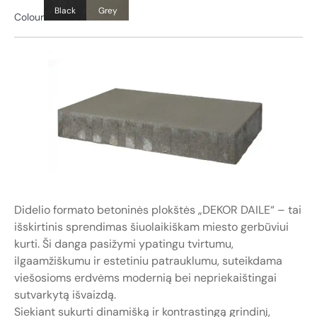
Black
Grey
Colour
Didelio formato betoninės plokštės „DEKOR DAILE“ – tai
išskirtinis sprendimas šiuolaikiškam miesto gerbūviui
kurti. Ši danga pasižymi ypatingu tvirtumu,
ilgaamžiškumu ir estetiniu patrauklumu, suteikdama
viešosioms erdvėms modernią bei nepriekaištingai
sutvarkytą išvaizdą.
Siekiant sukurti dinamišką ir kontrastingą grindinį,