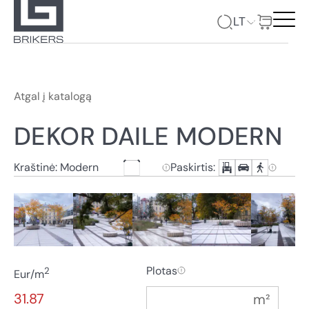
LT
Atgal į katalogą
DEKOR DAILE MODERN
Kraštinė: Modern
Paskirtis:
Plotas
2
Eur/m
31.87