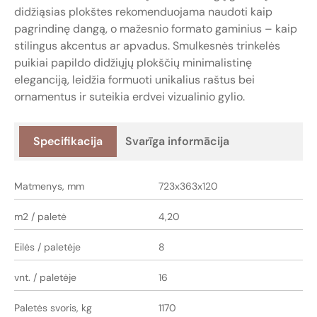
didžiąsias plokštes rekomenduojama naudoti kaip
pagrindinę dangą, o mažesnio formato gaminius – kaip
stilingus akcentus ar apvadus. Smulkesnės trinkelės
puikiai papildo didžiųjų plokščių minimalistinę
eleganciją, leidžia formuoti unikalius raštus bei
ornamentus ir suteikia erdvei vizualinio gylio.
Specifikacija
Svarīga informācija
Matmenys, mm
723x363x120
m2 / paletė
4,20
Eilės / paletėje
8
vnt. / paletėje
16
Paletės svoris, kg
1170