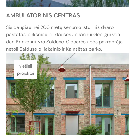
AMBULATORINIS CENTRAS
Šis daugiau nei 200 metų senumo istorinis dvaro
pastatas, anksčiau priklausęs Johannui Georgui von
den Brinkenui, yra Salduse, Ciecerės upės pakrantėje,
netoli Salduse piliakalnio ir Kalnsētas parko.
viešieji
projektai