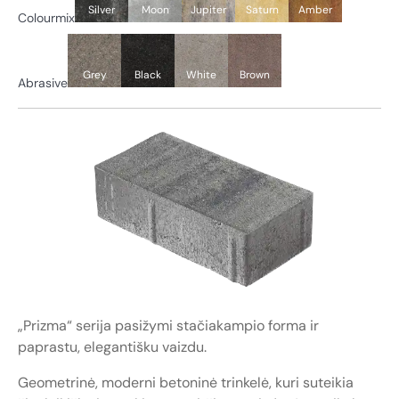
Silver
Moon
Jupiter
Saturn
Amber
Colourmix
Grey
Black
White
Brown
Abrasive
„Prizma“ serija pasižymi stačiakampio forma ir
paprastu, elegantišku vaizdu.
Geometrinė, moderni betoninė trinkelė, kuri suteikia