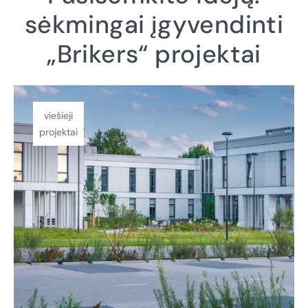
sėkmingai įgyvendinti
„Brikers“ projektai
viešieji
projektai