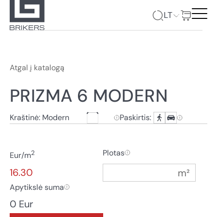
LT
Atgal į katalogą
PRIZMA 6 MODERN
Kraštinė: Modern
Paskirtis:
Plotas
2
Eur/m
16.30
Apytikslė suma
0 Eur