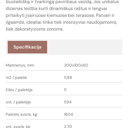
šiuolaikišką ir tvarkingą paviršiaus vaizdą. Jos unikalus
dizainas leidžia kurti dinamiškus raštus ir lengvai
pritaikyti įvairiuose kiemuose bei terasose. Patvari ir
ilgaamžė, idealiai tinka tiek intensyviai naudojamoms,
tiek dekoratyvioms zonoms.
Specifikacija
Matmenys, mm
200x100x60
m2 / paletė
11,88
Eilės / paletėje
11
vnt. / paletėje
594
Paletės svoris, kg
1604
vnt. svoris, kg
2,70