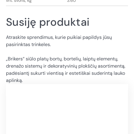
vnt. svoris, kg
3.60
Susiję produktai
Atraskite sprendimus, kurie puikiai papildys jūsų
pasirinktas trinkeles.
„Brikers“ siūlo platų bortų, bortelių, laiptų elementų,
drenažo sistemų ir dekoratyvinių plokščių asortimentą,
padėsiantį sukurti vientisą ir estetiškai suderintą lauko
aplinką.