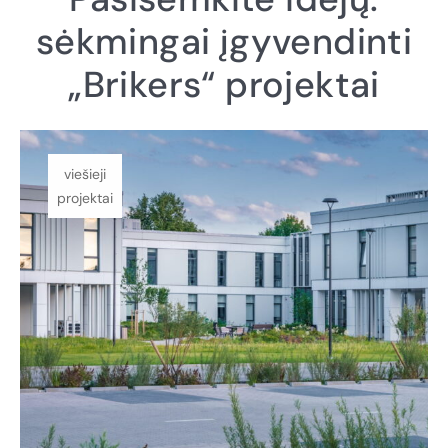
sėkmingai įgyvendinti
„Brikers“ projektai
viešieji
projektai