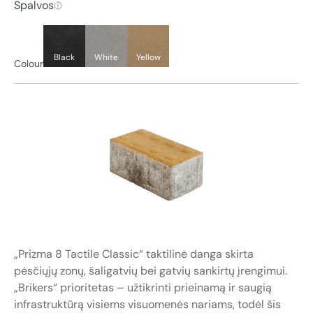
Spalvos
Black
White
Yellow
Colour
„Prizma 8 Tactile Classic“ taktilinė danga skirta
pėsčiųjų zonų, šaligatvių bei gatvių sankirtų įrengimui.
„Brikers“ prioritetas – užtikrinti prieinamą ir saugią
infrastruktūrą visiems visuomenės nariams, todėl šis