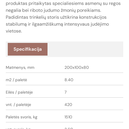
produktas pritaikytas specialiesiems asmenų su regos
negalia bei riboto judumo žmonių poreikiams.
Padidintas trinkelių storis užtikrina konstrukcijos
stabilumą ir ilgaamžiškumą intensyvaus judėjimo
vietose.
Specifikacija
Matmenys, mm
200x100x80
m2 / paletė
8.40
Eilės / paletėje
7
vnt. / paletėje
420
Paletės svoris, kg
1510