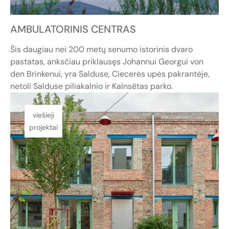
AMBULATORINIS CENTRAS
Šis daugiau nei 200 metų senumo istorinis dvaro
pastatas, anksčiau priklausęs Johannui Georgui von
den Brinkenui, yra Salduse, Ciecerės upės pakrantėje,
netoli Salduse piliakalnio ir Kalnsētas parko.
viešieji
projektai