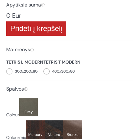
Apytikslė suma
0 Eur
Pridėti į krepšelį
Matmenys
TETRIS L MODERN
TETRIS T MODERN
300x200x80
400x300x80
Spalvos
Grey
Colour
Mercury
Venera
Bronze
Colourmix