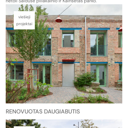
netoli Salduse piliakalnio ir Kalnsētas parko.
viešieji
projektai
RENOVUOTAS DAUGIABUTIS