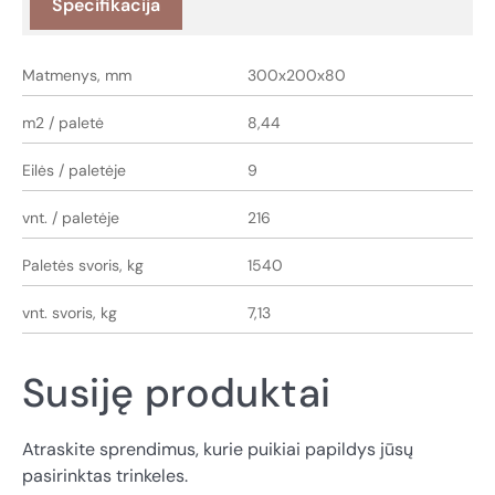
Specifikacija
Matmenys, mm
300x200x80
m2 / paletė
8,44
Eilės / paletėje
9
vnt. / paletėje
216
Paletės svoris, kg
1540
vnt. svoris, kg
7,13
Susiję produktai
Atraskite sprendimus, kurie puikiai papildys jūsų
pasirinktas trinkeles.