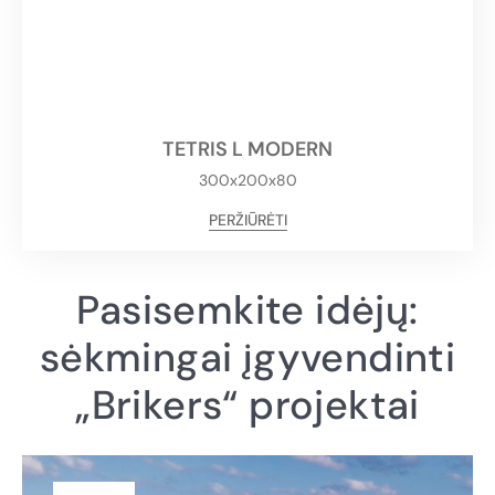
TETRIS L MODERN
300x200x80
PERŽIŪRĖTI
Pasisemkite idėjų:
sėkmingai įgyvendinti
„Brikers“ projektai