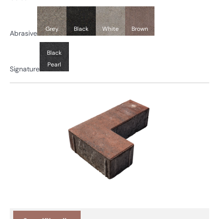
Grey
Black
White
Brown
Abrasive
Black
Pearl
Signature