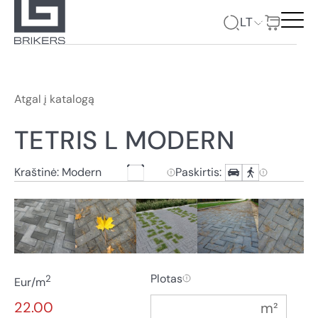
LT
Atgal į katalogą
TETRIS L MODERN
Kraštinė: Modern
Paskirtis:
Plotas
2
Eur/m
22.00