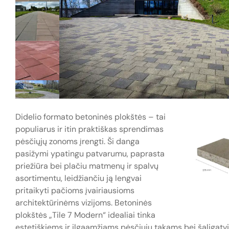
Didelio formato betoninės plokštės – tai
populiarus ir itin praktiškas sprendimas
pėsčiųjų zonoms įrengti. Ši danga
pasižymi ypatingu patvarumu, paprasta
priežiūra bei plačiu matmenų ir spalvų
asortimentu, leidžiančiu ją lengvai
pritaikyti pačioms įvairiausioms
architektūrinėms vizijoms. Betoninės
plokštės „Tile 7 Modern“ idealiai tinka
estetiškiems ir ilgaamžiams pėsčiųjų takams bei šaligatv