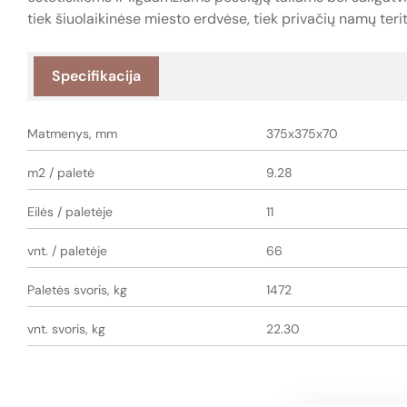
tiek šiuolaikinėse miesto erdvėse, tiek privačių namų terit
Specifikacija
Matmenys, mm
375x375x70
m2 / paletė
9.28
Eilės / paletėje
11
vnt. / paletėje
66
Paletės svoris, kg
1472
vnt. svoris, kg
22.30