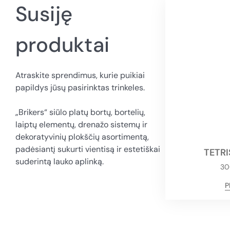
Susiję
produktai
Atraskite sprendimus, kurie puikiai
papildys jūsų pasirinktas trinkeles.
„Brikers“ siūlo platų bortų, bortelių,
laiptų elementų, drenažo sistemų ir
dekoratyvinių plokščių asortimentą,
padėsiantį sukurti vientisą ir estetiškai
TETR
suderintą lauko aplinką.
30
P