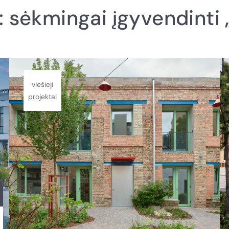
: sėkmingai įgyvendinti „
viešieji
projektai