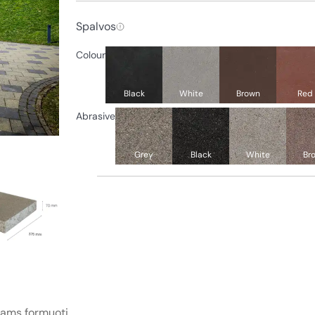
Spalvos
Colour
Black
White
Brown
Red
Abrasive
Grey
Black
White
Br
iams formuoti