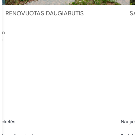
RENOVUOTAS DAUGIABUTIS
S
den
li
rinkelės
Nauji