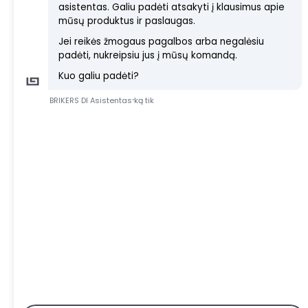
AMBULATORINIS CENTRAS
Šis daugiau nei 200 metų senumo istorinis dvaro
pastatas, anksčiau priklausęs Johannui Georgui von 
Brinkenui, yra Salduse, Ciecerės upės pakrantėje, neto
Salduse piliakalnio ir Kalnsētas parko.
+370 633 52 122
T
infolt@brikers.lt