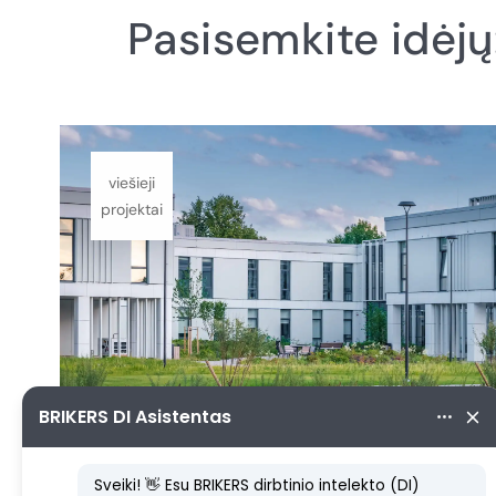
Pasisemkite idėjų
viešieji
projektai