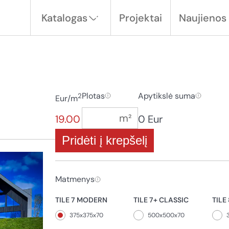
Katalogas
Projektai
Naujienos
Plotas
Apytikslė suma
2
Eur/m
19.00
0 Eur
Pridėti į krepšelį
Matmenys
TILE 7 MODERN
TILE 7+ CLASSIC
TILE
375x375x70
500x500x70