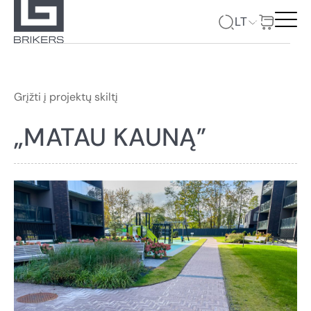
LT
Grįžti į projektų skiltį
„MATAU KAUNĄ”