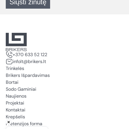
Siųsti žinutę
+370 633 52 122
infolt@brikers.lt
Trinkelės
Brikers Išpardavimas
Bortai
Sodo Gaminiai
Naujienos
Projektai
Kontaktai
Krepšelis
Pretenzijos forma