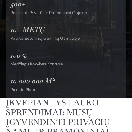
500+
Realizuoti Privatūs ir Pramoniniai Objektai
10+ METŲ
Patirtis Betoninių Gaminių Gamyboje
100%
Medžiagų Kokybės Kontrolė
10 000 000 M²
Pakloto Ploto
ĮKVEPIANTYS LAUKO
SPRENDIMAI: MŪSŲ
ĮGYVENDINTI PRIVAČIŲ
NAMŲ IR PRAMONINIAI