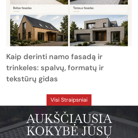
Kaip derinti namo fasadą ir
trinkeles: spalvų, formatų ir
tekstūrų gidas
Visi Straipsniai
AUKŠČIAUSIA
KOKYBĖ JŪSŲ