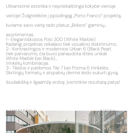
Urbanistinė estetika ir nepriekaištinga kokybė vienoje
vietoje! Žvilgtelėkite į įspūdingąjį „Porto Franco“ projektą,
kuriame savo vietą rado platus „Brikers“ gaminių
asortimentas.
1- Elegantiškosios Polo 300 (White Marble)
Kadangi projektas reikalavo tiek vizualinio išskirtinumo,
2- Kontrastingos ir modernios Urban 6 (Black Pearl,
tiek patvarumo, čia buvo panaudota išties unikali
White Marble bei Black)
trinkelių kombinacija:
3- Tikslios ir patikimos Tile 7 bei Prizma 6 trinkelės.
Skirtingų formatų ir atspalvių dermė leido sukurti gyvą,
šiuolaikišką ir ilgaamžę erdvę. Įvertinkite rezultatą patys!
←
ANKSTESNĮJĮ
KITAS
→