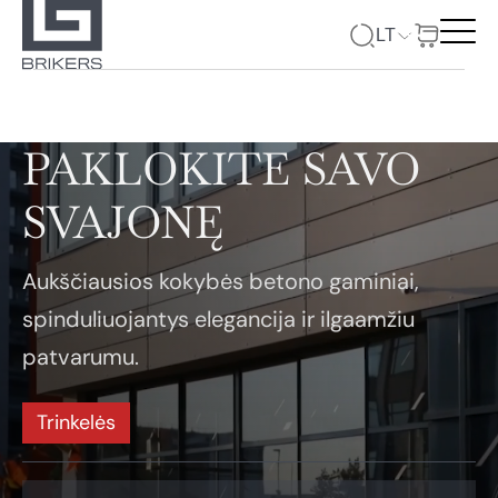
LT
PAKLOKITE SAVO
SVAJONĘ
Aukščiausios kokybės betono gaminiai,
spinduliuojantys elegancija ir ilgaamžiu
patvarumu.
Trinkelės