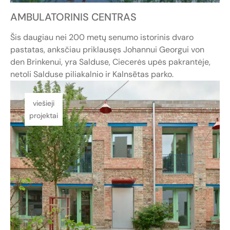
AMBULATORINIS CENTRAS
Šis daugiau nei 200 metų senumo istorinis dvaro
pastatas, anksčiau priklausęs Johannui Georgui von
den Brinkenui, yra Salduse, Ciecerės upės pakrantėje,
netoli Salduse piliakalnio ir Kalnsētas parko.
viešieji
projektai