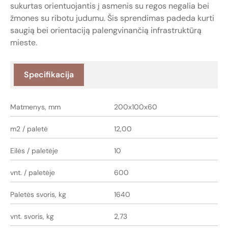
sukurtas orientuojantis į asmenis su regos negalia bei
žmones su ribotu judumu. Šis sprendimas padeda kurti
saugią bei orientaciją palengvinančią infrastruktūrą
mieste.
Specifikacija
Matmenys, mm
200x100x60
m2 / paletė
12,00
Eilės / paletėje
10
vnt. / paletėje
600
Paletės svoris, kg
1640
vnt. svoris, kg
2,73