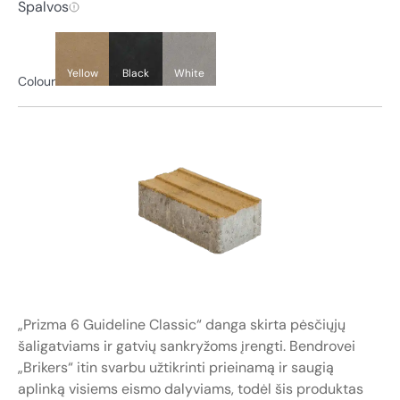
Spalvos
Yellow
Black
White
Colour
„Prizma 6 Guideline Classic“ danga skirta pėsčiųjų
šaligatviams ir gatvių sankryžoms įrengti. Bendrovei
„Brikers“ itin svarbu užtikrinti prieinamą ir saugią
aplinką visiems eismo dalyviams, todėl šis produktas