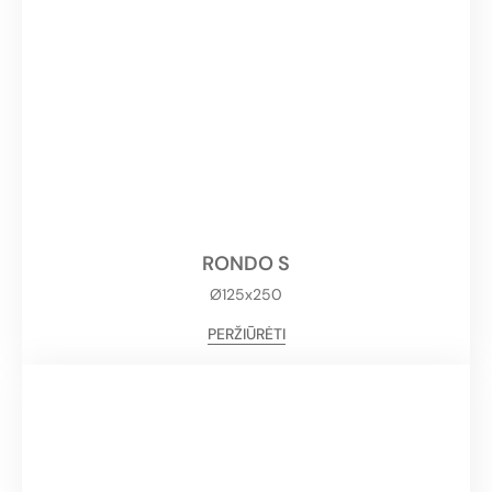
RONDO S
Ø125x250
PERŽIŪRĖTI