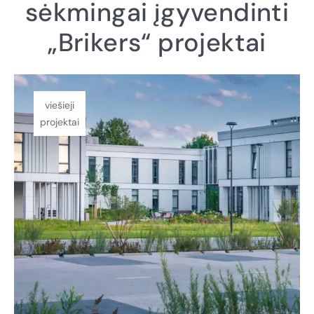
sėkmingai įgyvendinti
„Brikers“ projektai
viešieji
projektai