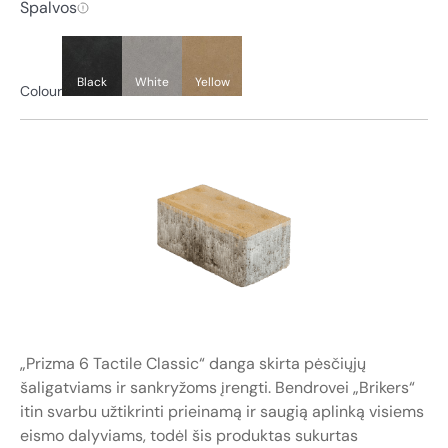
Spalvos
Black
White
Yellow
Colour
„Prizma 6 Tactile Classic“ danga skirta pėsčiųjų
šaligatviams ir sankryžoms įrengti. Bendrovei „Brikers“
itin svarbu užtikrinti prieinamą ir saugią aplinką visiems
eismo dalyviams, todėl šis produktas sukurtas