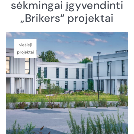
sėkmingai įgyvendinti
„Brikers“ projektai
viešieji
projektai