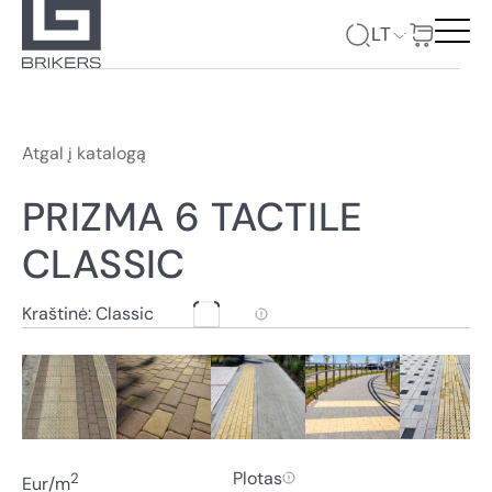
LT
Atgal į katalogą
PRIZMA 6 TACTILE
CLASSIC
Kraštinė: Classic
Plotas
2
Eur/m