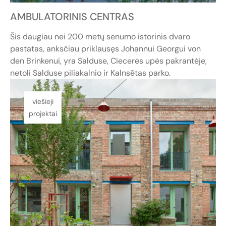
AMBULATORINIS CENTRAS
Šis daugiau nei 200 metų senumo istorinis dvaro
pastatas, anksčiau priklausęs Johannui Georgui von
den Brinkenui, yra Salduse, Ciecerės upės pakrantėje,
netoli Salduse piliakalnio ir Kalnsētas parko.
viešieji
projektai