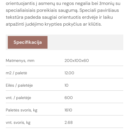
orientuojantis į asmenų su regos negalia bei žmonių su
specialiaisiais poreikiais saugumą. Speciali paviršiaus
tekstūra padeda saugiai orientuotis erdvėje ir laiku
atpažinti judėjimo krypties pokyčius ar kliūtis.
Specifikacija
Matmenys, mm
200x100x60
m2 / paletė
12.00
Eilės / paletėje
10
vnt. / paletėje
600
Paletės svoris, kg
1610
vnt. svoris, kg
2.68